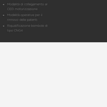
Modalità di collegamento al
CED motorizzazione
Modalità operative per il
rinnovo delle patenti
Riqualificazione bombole di
tipo CNG4