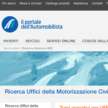
Chi siamo
News e circolari
Catalogo prodotti
Assistenza
Contatti
PATENTI
VEICOLI
SERVIZI ONLINE
CODICE DELL
Servizi online
//
Ricerca e Gestione UMC
Ricerca Uffici della Motorizzazione Civi
Ricerca Uffici della
Turni operativi per U