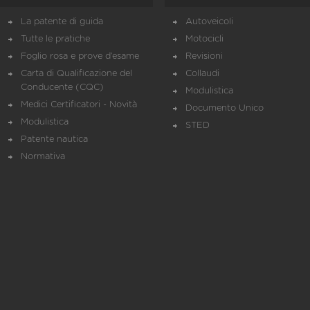
La patente di guida
Autoveicoli
Tutte le pratiche
Motocicli
Foglio rosa e prove d’esame
Revisioni
Carta di Qualificazione del
Collaudi
Conducente (CQC)
Modulistica
Medici Certificatori - Novità
Documento Unico
Modulistica
STED
Patente nautica
Normativa