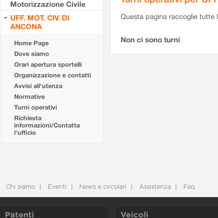
Motorizzazione Civile
Questa pagina raccoglie tutte le
UFF. MOT. CIV. DI
ANCONA
Non ci sono turni
Home Page
Dove siamo
Orari apertura sportelli
Organizzazione e contatti
Avvisi all'utenza
Normative
Turni operativi
Richiesta
informazioni/Contatta
l'ufficio
Chi siamo
Eventi
News e circolari
Assistenza
Faq
Patenti
Veicoli