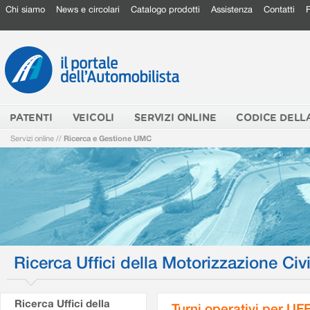
Chi siamo
News e circolari
Catalogo prodotti
Assistenza
Contatti
PATENTI
VEICOLI
SERVIZI ONLINE
CODICE DELL
Servizi online
//
Ricerca e Gestione UMC
Ricerca Uffici della Motorizzazione Civi
Ricerca Uffici della
Turni operativi per U