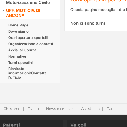
Motorizzazione Civile
Questa pagina raccoglie tutte le
UFF. MOT. CIV. DI
ANCONA
Non ci sono turni
Home Page
Dove siamo
Orari apertura sportelli
Organizzazione e contatti
Avvisi all'utenza
Normative
Turni operativi
Richiesta
informazioni/Contatta
l'ufficio
Chi siamo
Eventi
News e circolari
Assistenza
Faq
Patenti
Veicoli