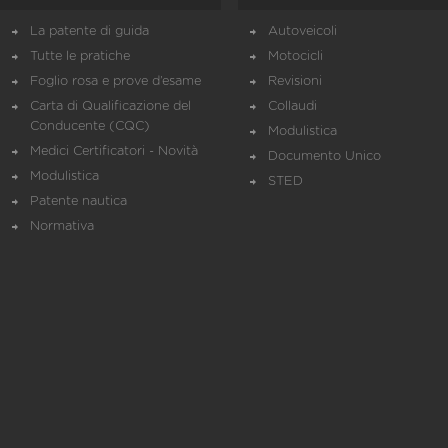
La patente di guida
Autoveicoli
Tutte le pratiche
Motocicli
Foglio rosa e prove d’esame
Revisioni
Carta di Qualificazione del
Collaudi
Conducente (CQC)
Modulistica
Medici Certificatori - Novità
Documento Unico
Modulistica
STED
Patente nautica
Normativa