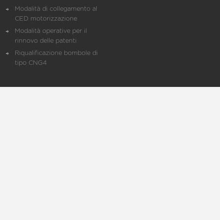
Modalità di collegamento al
CED motorizzazione
Modalità operative per il
rinnovo delle patenti
Riqualificazione bombole di
tipo CNG4