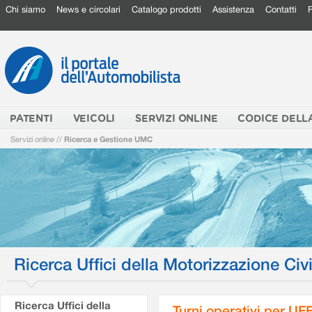
Chi siamo
News e circolari
Catalogo prodotti
Assistenza
Contatti
PATENTI
VEICOLI
SERVIZI ONLINE
CODICE DELL
Servizi online
//
Ricerca e Gestione UMC
Ricerca Uffici della Motorizzazione Civi
Ricerca Uffici della
Turni operativi per U