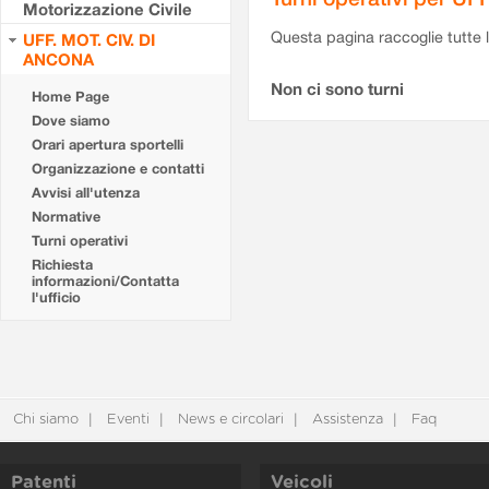
Motorizzazione Civile
Questa pagina raccoglie tutte le
UFF. MOT. CIV. DI
ANCONA
Non ci sono turni
Home Page
Dove siamo
Orari apertura sportelli
Organizzazione e contatti
Avvisi all'utenza
Normative
Turni operativi
Richiesta
informazioni/Contatta
l'ufficio
Chi siamo
Eventi
News e circolari
Assistenza
Faq
Patenti
Veicoli