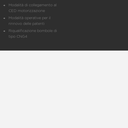
Modalità di collegamento al
CED motorizzazione
Modalità operative per il
rinnovo delle patenti
Riqualificazione bombole di
tipo CNG4