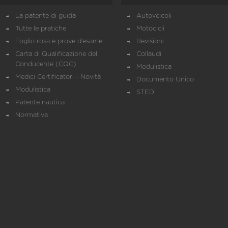
La patente di guida
Autoveicoli
Tutte le pratiche
Motocicli
Foglio rosa e prove d’esame
Revisioni
Carta di Qualificazione del
Collaudi
Conducente (CQC)
Modulistica
Medici Certificatori - Novità
Documento Unico
Modulistica
STED
Patente nautica
Normativa