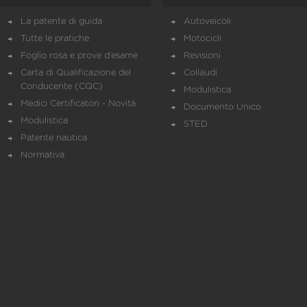
La patente di guida
Autoveicoli
Tutte le pratiche
Motocicli
Foglio rosa e prove d’esame
Revisioni
Carta di Qualificazione del
Collaudi
Conducente (CQC)
Modulistica
Medici Certificatori - Novità
Documento Unico
Modulistica
STED
Patente nautica
Normativa