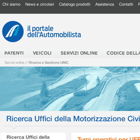
Chi siamo
News e circolari
Catalogo prodotti
Assistenza
Contatti
PATENTI
VEICOLI
SERVIZI ONLINE
CODICE DELL
Servizi online
//
Ricerca e Gestione UMC
Ricerca Uffici della Motorizzazione Civi
Ricerca Uffici della
Turni operativi per U