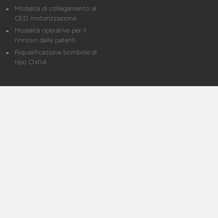
Modalità di collegamento al
CED motorizzazione
Modalità operative per il
rinnovo delle patenti
Riqualificazione bombole di
tipo CNG4