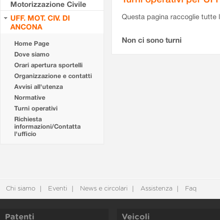
Motorizzazione Civile
Questa pagina raccoglie tutte le
UFF. MOT. CIV. DI
ANCONA
Non ci sono turni
Home Page
Dove siamo
Orari apertura sportelli
Organizzazione e contatti
Avvisi all'utenza
Normative
Turni operativi
Richiesta
informazioni/Contatta
l'ufficio
Chi siamo
Eventi
News e circolari
Assistenza
Faq
Patenti
Veicoli