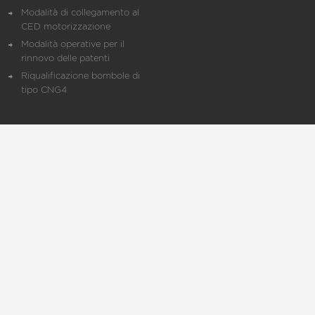
Modalità di collegamento al
CED motorizzazione
Modalità operative per il
rinnovo delle patenti
Riqualificazione bombole di
tipo CNG4