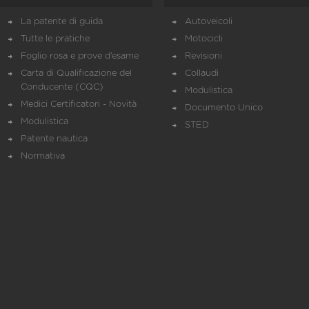
La patente di guida
Autoveicoli
Tutte le pratiche
Motocicli
Foglio rosa e prove d’esame
Revisioni
Carta di Qualificazione del
Collaudi
Conducente (CQC)
Modulistica
Medici Certificatori - Novità
Documento Unico
Modulistica
STED
Patente nautica
Normativa