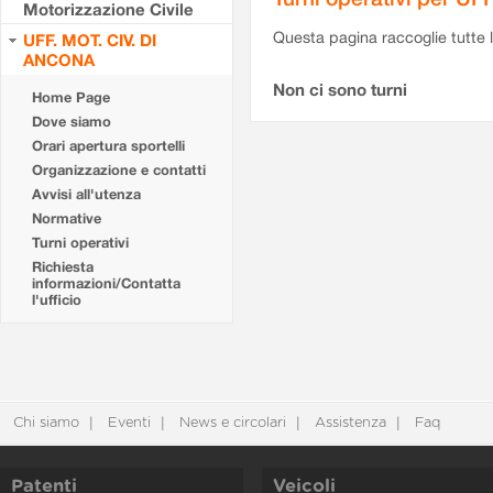
Motorizzazione Civile
Questa pagina raccoglie tutte le
UFF. MOT. CIV. DI
ANCONA
Non ci sono turni
Home Page
Dove siamo
Orari apertura sportelli
Organizzazione e contatti
Avvisi all'utenza
Normative
Turni operativi
Richiesta
informazioni/Contatta
l'ufficio
Chi siamo
Eventi
News e circolari
Assistenza
Faq
Patenti
Veicoli