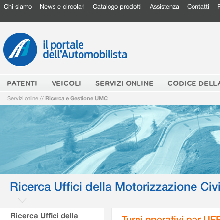
Chi siamo
News e circolari
Catalogo prodotti
Assistenza
Contatti
PATENTI
VEICOLI
SERVIZI ONLINE
CODICE DELL
Servizi online
//
Ricerca e Gestione UMC
Ricerca Uffici della Motorizzazione Civi
Ricerca Uffici della
Turni operativi per U