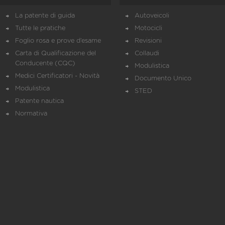
La patente di guida
Autoveicoli
Tutte le pratiche
Motocicli
Foglio rosa e prove d’esame
Revisioni
Carta di Qualificazione del
Collaudi
Conducente (CQC)
Modulistica
Medici Certificatori - Novità
Documento Unico
Modulistica
STED
Patente nautica
Normativa