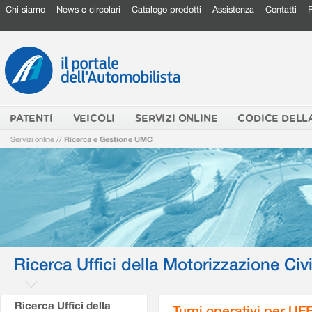
Chi siamo
News e circolari
Catalogo prodotti
Assistenza
Contatti
PATENTI
VEICOLI
SERVIZI ONLINE
CODICE DELL
Servizi online
//
Ricerca e Gestione UMC
Ricerca Uffici della Motorizzazione Civi
Ricerca Uffici della
Turni operativi per U