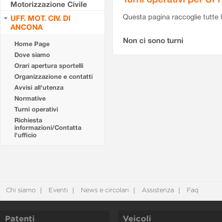
Motorizzazione Civile
Questa pagina raccoglie tutte le
UFF. MOT. CIV. DI
ANCONA
Non ci sono turni
Home Page
Dove siamo
Orari apertura sportelli
Organizzazione e contatti
Avvisi all'utenza
Normative
Turni operativi
Richiesta
informazioni/Contatta
l'ufficio
Chi siamo
Eventi
News e circolari
Assistenza
Faq
Patenti
Veicoli