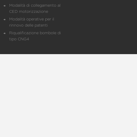
Modalità di collegamento al
CED motorizzazione
Modalità operative per il
rinnovo delle patenti
Riqualificazione bombole di
tipo CNG4