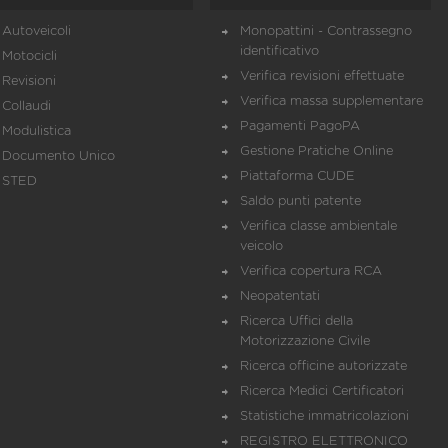
Autoveicoli
Monopattini - Contrassegno
identificativo
Motocicli
Verifica revisioni effettuate
Revisioni
Verifica massa supplementare
Collaudi
Pagamenti PagoPA
Modulistica
Gestione Pratiche Online
Documento Unico
Piattaforma CUDE
STED
Saldo punti patente
Verifica classe ambientale
veicolo
Verifica copertura RCA
Neopatentati
Ricerca Uffici della
Motorizzazione Civile
Ricerca officine autorizzate
Ricerca Medici Certificatori
Statistiche immatricolazioni
REGISTRO ELETTRONICO