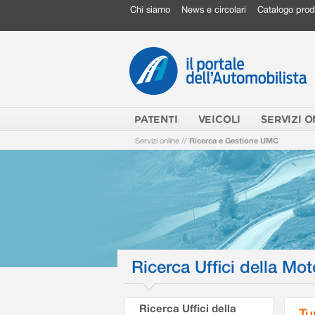
Chi siamo
News e circolari
Catalogo prod
PATENTI
VEICOLI
SERVIZI O
Servizi online
//
Ricerca e Gestione UMC
Ricerca Uffici della Mot
Ricerca Uffici della
Tu