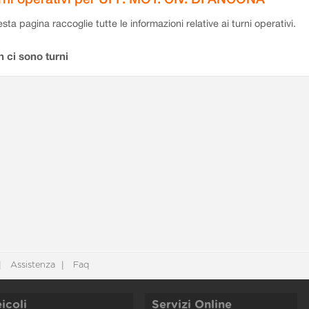
sta pagina raccoglie tutte le informazioni relative ai turni operativi.
 ci sono turni
Assistenza
Faq
icoli
Servizi Online