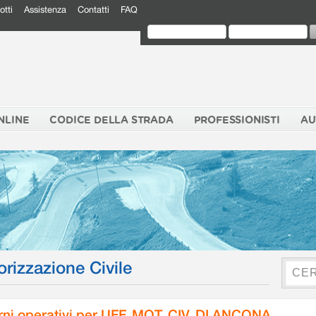
otti
Assistenza
Contatti
FAQ
NLINE
CODICE DELLA STRADA
PROFESSIONISTI
AU
orizzazione Civile
rni operativi per UFF. MOT. CIV. DI ANCONA