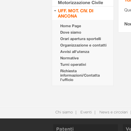
Motorizzazione Civile
Que
UFF. MOT. CIV. DI
ANCONA
Non
Home Page
Dove siamo
Orari apertura sportelli
Organizzazione e contatti
Avvisi all'utenza
Normative
Turni operativi
Richiesta
informazioni/Contatta
l'ufficio
Chi siamo
Eventi
News e circolari
Patenti
Ve