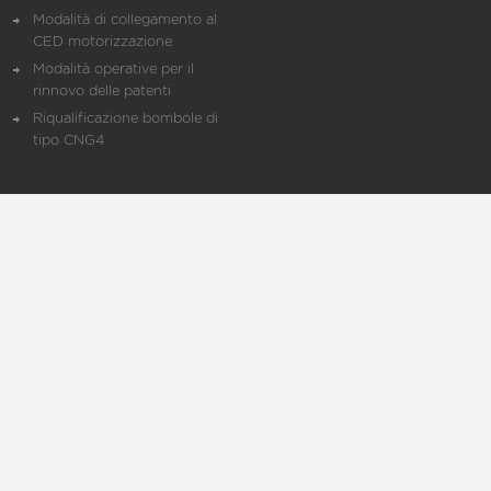
Modalità di collegamento al
CED motorizzazione
Modalità operative per il
rinnovo delle patenti
Riqualificazione bombole di
tipo CNG4