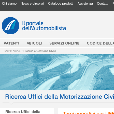
Chi siamo
News e circolari
Catalogo prodotti
Assistenza
Contatti
PATENTI
VEICOLI
SERVIZI ONLINE
CODICE DELL
Servizi online
//
Ricerca e Gestione UMC
Ricerca Uffici della Motorizzazione Civi
Ricerca Uffici della
Turni operativi per U