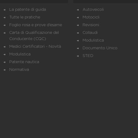
La patente di guida
Autoveicoli
Tutte le pratiche
Motocicli
Foglio rosa e prove d’esame
Revisioni
Carta di Qualificazione del
Collaudi
Conducente (CQC)
Modulistica
Medici Certificatori - Novità
Documento Unico
Modulistica
STED
Patente nautica
Normativa