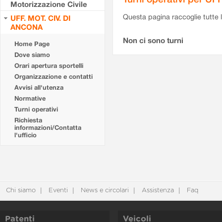
Motorizzazione Civile
Questa pagina raccoglie tutte le
UFF. MOT. CIV. DI
ANCONA
Non ci sono turni
Home Page
Dove siamo
Orari apertura sportelli
Organizzazione e contatti
Avvisi all'utenza
Normative
Turni operativi
Richiesta
informazioni/Contatta
l'ufficio
Chi siamo
Eventi
News e circolari
Assistenza
Faq
Patenti
Veicoli