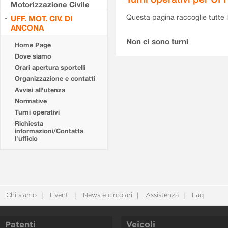
Motorizzazione Civile
Questa pagina raccoglie tutte le
UFF. MOT. CIV. DI
ANCONA
Non ci sono turni
Home Page
Dove siamo
Orari apertura sportelli
Organizzazione e contatti
Avvisi all'utenza
Normative
Turni operativi
Richiesta
informazioni/Contatta
l'ufficio
Chi siamo
Eventi
News e circolari
Assistenza
Faq
Patenti
Veicoli