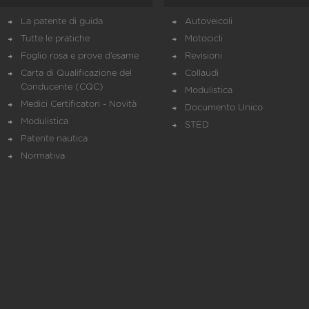
La patente di guida
Autoveicoli
Tutte le pratiche
Motocicli
Foglio rosa e prove d’esame
Revisioni
Carta di Qualificazione del
Collaudi
Conducente (CQC)
Modulistica
Medici Certificatori - Novità
Documento Unico
Modulistica
STED
Patente nautica
Normativa