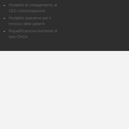
Modalità di collegamento al
CED motorizzazione
Modalità operative per il
rinnovo delle patenti
Riqualificazione bombole di
tipo CNG4