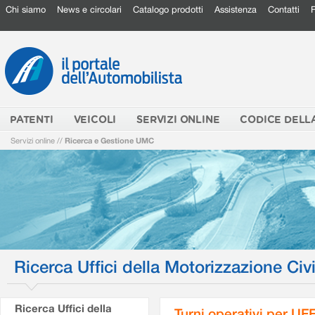
Chi siamo
News e circolari
Catalogo prodotti
Assistenza
Contatti
PATENTI
VEICOLI
SERVIZI ONLINE
CODICE DELL
Servizi online
//
Ricerca e Gestione UMC
Ricerca Uffici della Motorizzazione Civi
Ricerca Uffici della
Turni operativi per U