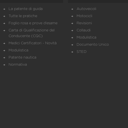
La patente di guida
Autoveicoli
Tutte le pratiche
Motocicli
Foglio rosa e prove d’esame
Revisioni
Carta di Qualificazione del
Collaudi
Conducente (CQC)
Modulistica
Medici Certificatori - Novità
Documento Unico
Modulistica
STED
Patente nautica
Normativa