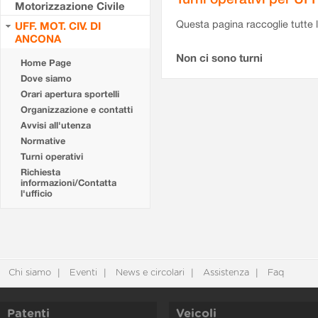
Motorizzazione Civile
Questa pagina raccoglie tutte le
UFF. MOT. CIV. DI
ANCONA
Non ci sono turni
Home Page
Dove siamo
Orari apertura sportelli
Organizzazione e contatti
Avvisi all'utenza
Normative
Turni operativi
Richiesta
informazioni/Contatta
l'ufficio
Chi siamo
Eventi
News e circolari
Assistenza
Faq
Patenti
Veicoli