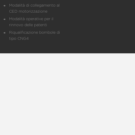
Modalità di collegamento al
CED motorizzazione
Modalità operative per il
rinnovo delle patenti
Riqualificazione bombole di
tipo CNG4