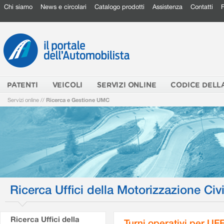
Chi siamo
News e circolari
Catalogo prodotti
Assistenza
Contatti
PATENTI
VEICOLI
SERVIZI ONLINE
CODICE DELL
Servizi online
//
Ricerca e Gestione UMC
Ricerca Uffici della Motorizzazione Civi
Ricerca Uffici della
Turni operativi per U