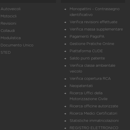
Autoveicoli
Monopattini - Contrassegno
identificativo
Motocicli
Verifica revisioni effettuate
Revisioni
Verifica massa supplementare
Collaudi
Pagamenti PagoPA
Modulistica
Gestione Pratiche Online
Documento Unico
Piattaforma CUDE
STED
Saldo punti patente
Verifica classe ambientale
veicolo
Verifica copertura RCA
Neopatentati
Ricerca Uffici della
Motorizzazione Civile
Ricerca officine autorizzate
Ricerca Medici Certificatori
Statistiche immatricolazioni
REGISTRO ELETTRONICO