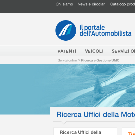
Chi siamo
News e circolari
Catalogo prod
PATENTI
VEICOLI
SERVIZI O
Servizi online
//
Ricerca e Gestione UMC
Ricerca Uffici della Mot
Ricerca Uffici della
Tu