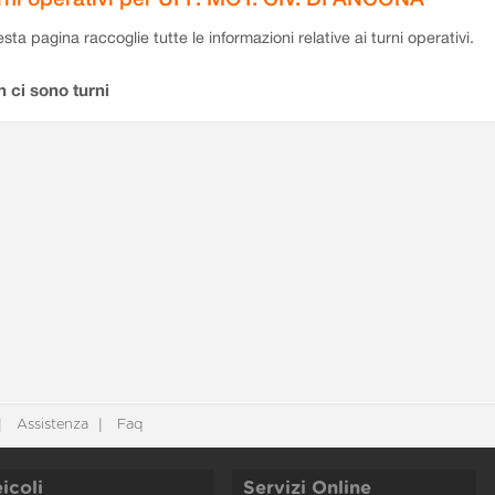
sta pagina raccoglie tutte le informazioni relative ai turni operativi.
 ci sono turni
Assistenza
Faq
icoli
Servizi Online