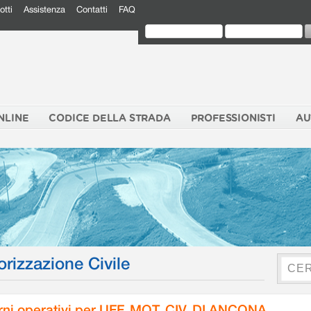
otti
Assistenza
Contatti
FAQ
NLINE
CODICE DELLA STRADA
PROFESSIONISTI
AU
orizzazione Civile
rni operativi per UFF. MOT. CIV. DI ANCONA