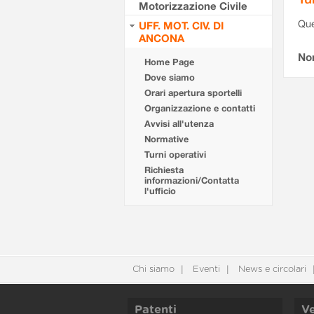
Motorizzazione Civile
Que
UFF. MOT. CIV. DI
ANCONA
Non
Home Page
Dove siamo
Orari apertura sportelli
Organizzazione e contatti
Avvisi all'utenza
Normative
Turni operativi
Richiesta
informazioni/Contatta
l'ufficio
Chi siamo
Eventi
News e circolari
Patenti
Ve