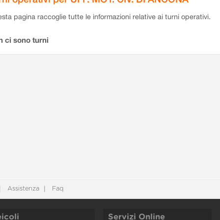
sta pagina raccoglie tutte le informazioni relative ai turni operativi.
 ci sono turni
Assistenza
Faq
icoli
Servizi Online