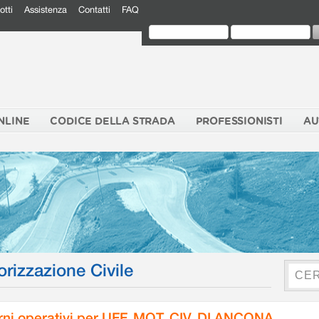
otti
Assistenza
Contatti
FAQ
NLINE
CODICE DELLA STRADA
PROFESSIONISTI
AU
orizzazione Civile
rni operativi per UFF. MOT. CIV. DI ANCONA