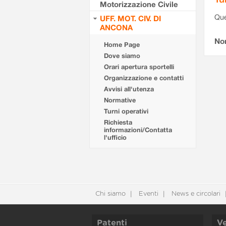
Motorizzazione Civile
Que
UFF. MOT. CIV. DI
ANCONA
Non
Home Page
Dove siamo
Orari apertura sportelli
Organizzazione e contatti
Avvisi all'utenza
Normative
Turni operativi
Richiesta
informazioni/Contatta
l'ufficio
Chi siamo
Eventi
News e circolari
Patenti
Ve