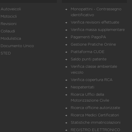
Autoveicoli
Monopattini - Contrassegno
identificativo
Motocicli
Verifica revisioni effettuate
Revisioni
Verifica massa supplementare
Collaudi
Pagamenti PagoPA
Modulistica
Gestione Pratiche Online
Documento Unico
Piattaforma CUDE
STED
Saldo punti patente
Verifica classe ambientale
veicolo
Verifica copertura RCA
Neopatentati
Ricerca Uffici della
Motorizzazione Civile
Ricerca officine autorizzate
Ricerca Medici Certificatori
Statistiche immatricolazioni
REGISTRO ELETTRONICO