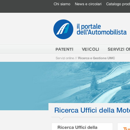
Chi siamo
News e circolari
Catalogo prod
PATENTI
VEICOLI
SERVIZI O
Servizi online
//
Ricerca e Gestione UMC
Ricerca Uffici della Mot
Ricerca Uffici della
Tu