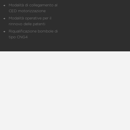
Modalità di collegamento al
CED motorizzazione
Modalità operative per il
rinnovo delle patenti
Riqualificazione bombole di
tipo CNG4