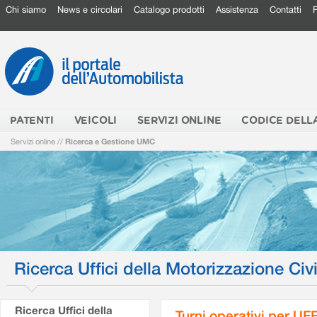
Chi siamo
News e circolari
Catalogo prodotti
Assistenza
Contatti
PATENTI
VEICOLI
SERVIZI ONLINE
CODICE DELL
Servizi online
//
Ricerca e Gestione UMC
Ricerca Uffici della Motorizzazione Civi
Ricerca Uffici della
Turni operativi per U