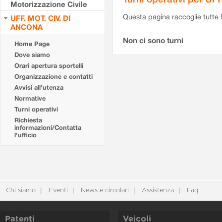
Motorizzazione Civile
Questa pagina raccoglie tutte le
UFF. MOT. CIV. DI
ANCONA
Non ci sono turni
Home Page
Dove siamo
Orari apertura sportelli
Organizzazione e contatti
Avvisi all'utenza
Normative
Turni operativi
Richiesta
informazioni/Contatta
l'ufficio
Chi siamo
Eventi
News e circolari
Assistenza
Faq
Patenti
Veicoli