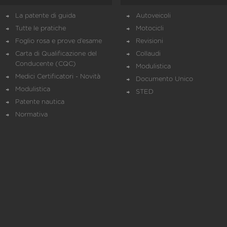
La patente di guida
Autoveicoli
Tutte le pratiche
Motocicli
Foglio rosa e prove d’esame
Revisioni
Carta di Qualificazione del
Collaudi
Conducente (CQC)
Modulistica
Medici Certificatori - Novità
Documento Unico
Modulistica
STED
Patente nautica
Normativa