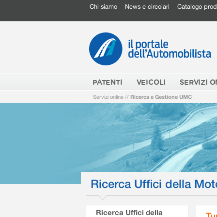
Chi siamo
News e circolari
Catalogo prod
PATENTI
VEICOLI
SERVIZI O
Servizi online
//
Ricerca e Gestione UMC
Ricerca Uffici della Mot
Ricerca Uffici della
Tu