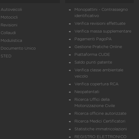
Autoveicoli
Monopattini - Contrassegno
identificativo
Motocicli
Verifica revisioni effettuate
Revisioni
Verifica massa supplementare
Collaudi
Pagamenti PagoPA
Modulistica
Gestione Pratiche Online
Documento Unico
Piattaforma CUDE
STED
Saldo punti patente
Verifica classe ambientale
veicolo
Verifica copertura RCA
Neopatentati
Ricerca Uffici della
Motorizzazione Civile
Ricerca officine autorizzate
Ricerca Medici Certificatori
Statistiche immatricolazioni
REGISTRO ELETTRONICO