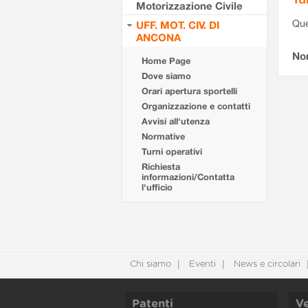
Motorizzazione Civile
Que
UFF. MOT. CIV. DI
ANCONA
Non
Home Page
Dove siamo
Orari apertura sportelli
Organizzazione e contatti
Avvisi all'utenza
Normative
Turni operativi
Richiesta
informazioni/Contatta
l'ufficio
Chi siamo
Eventi
News e circolari
Patenti
Ve