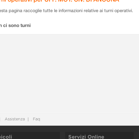
sta pagina raccoglie tutte le informazioni relative ai turni operativi.
 ci sono turni
Assistenza
Faq
icoli
Servizi Online