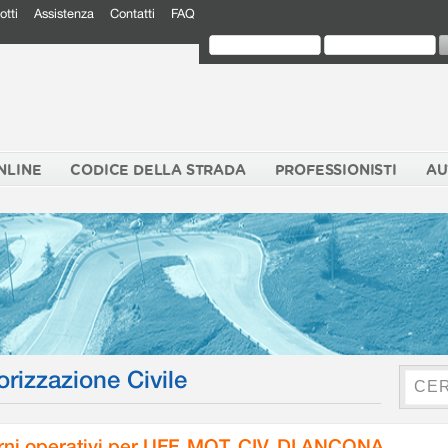
otti
Assistenza
Contatti
FAQ
NLINE
CODICE DELLA STRADA
PROFESSIONISTI
AU
orizzazione Civile
rni operativi per UFF. MOT. CIV. DI ANCONA