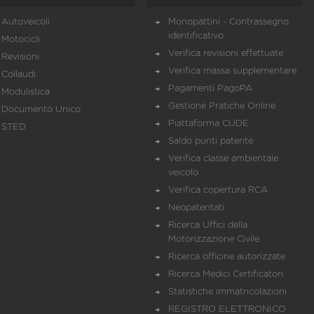
Autoveicoli
Monopattini - Contrassegno
identificativo
Motocicli
Verifica revisioni effettuate
Revisioni
Verifica massa supplementare
Collaudi
Pagamenti PagoPA
Modulistica
Gestione Pratiche Online
Documento Unico
Piattaforma CUDE
STED
Saldo punti patente
Verifica classe ambientale
veicolo
Verifica copertura RCA
Neopatentati
Ricerca Uffici della
Motorizzazione Civile
Ricerca officine autorizzate
Ricerca Medici Certificatori
Statistiche immatricolazioni
REGISTRO ELETTRONICO