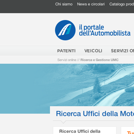
Chi siamo
News e circolari
Catalogo prod
PATENTI
VEICOLI
SERVIZI O
Servizi online
//
Ricerca e Gestione UMC
Ricerca Uffici della Mot
Ricerca Uffici della
Tu