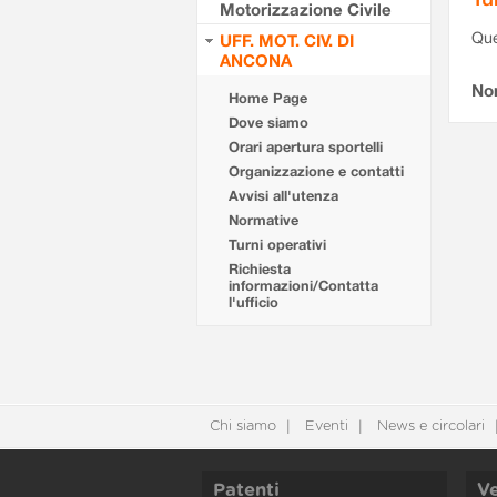
Motorizzazione Civile
Que
UFF. MOT. CIV. DI
ANCONA
Non
Home Page
Dove siamo
Orari apertura sportelli
Organizzazione e contatti
Avvisi all'utenza
Normative
Turni operativi
Richiesta
informazioni/Contatta
l'ufficio
Chi siamo
Eventi
News e circolari
Patenti
Ve