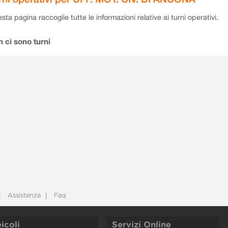
sta pagina raccoglie tutte le informazioni relative ai turni operativi.
 ci sono turni
Assistenza
Faq
icoli
Servizi Online