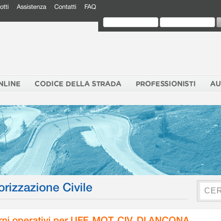
otti
Assistenza
Contatti
FAQ
NLINE
CODICE DELLA STRADA
PROFESSIONISTI
AU
orizzazione Civile
rni operativi per UFF. MOT. CIV. DI ANCONA