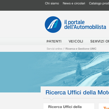
Chi siamo
News e circolari
Catalogo prod
PATENTI
VEICOLI
SERVIZI O
Servizi online
//
Ricerca e Gestione UMC
Ricerca Uffici della Mot
Ricerca Uffici della
Tu