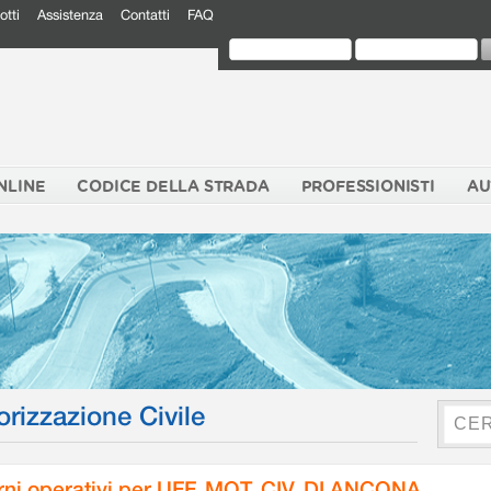
otti
Assistenza
Contatti
FAQ
NLINE
CODICE DELLA STRADA
PROFESSIONISTI
AU
orizzazione Civile
rni operativi per UFF. MOT. CIV. DI ANCONA