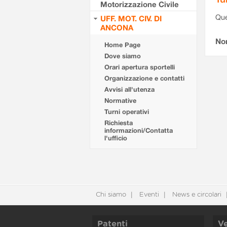
Motorizzazione Civile
Que
UFF. MOT. CIV. DI
ANCONA
Non
Home Page
Dove siamo
Orari apertura sportelli
Organizzazione e contatti
Avvisi all'utenza
Normative
Turni operativi
Richiesta
informazioni/Contatta
l'ufficio
Chi siamo
Eventi
News e circolari
Patenti
Ve