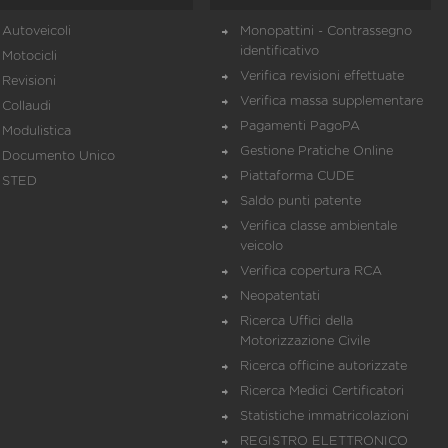
Autoveicoli
Monopattini - Contrassegno
identificativo
Motocicli
Verifica revisioni effettuate
Revisioni
Verifica massa supplementare
Collaudi
Pagamenti PagoPA
Modulistica
Gestione Pratiche Online
Documento Unico
Piattaforma CUDE
STED
Saldo punti patente
Verifica classe ambientale
veicolo
Verifica copertura RCA
Neopatentati
Ricerca Uffici della
Motorizzazione Civile
Ricerca officine autorizzate
Ricerca Medici Certificatori
Statistiche immatricolazioni
REGISTRO ELETTRONICO