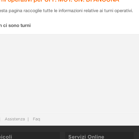
sta pagina raccoglie tutte le informazioni relative ai turni operativi.
 ci sono turni
Assistenza
Faq
icoli
Servizi Online