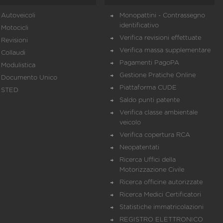
Autoveicoli
Monopattini - Contrassegno
identificativo
Motocicli
Verifica revisioni effettuate
Revisioni
Verifica massa supplementare
Collaudi
Pagamenti PagoPA
Modulistica
Gestione Pratiche Online
Documento Unico
Piattaforma CUDE
STED
Saldo punti patente
Verifica classe ambientale
veicolo
Verifica copertura RCA
Neopatentati
Ricerca Uffici della
Motorizzazione Civile
Ricerca officine autorizzate
Ricerca Medici Certificatori
Statistiche immatricolazioni
REGISTRO ELETTRONICO