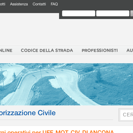
otti
Assistenza
Contatti
FAQ
NLINE
CODICE DELLA STRADA
PROFESSIONISTI
AU
orizzazione Civile
rni operativi per UFF. MOT. CIV. DI ANCONA