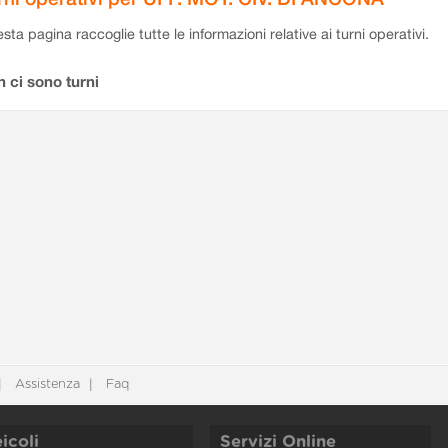
sta pagina raccoglie tutte le informazioni relative ai turni operativi.
 ci sono turni
Assistenza
Faq
icoli
Servizi Online