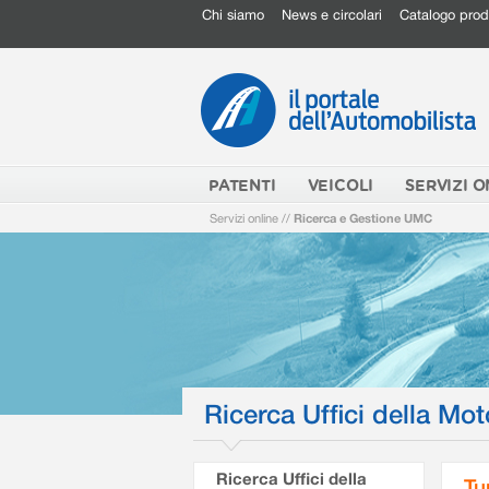
Chi siamo
News e circolari
Catalogo prod
PATENTI
VEICOLI
SERVIZI O
Servizi online
//
Ricerca e Gestione UMC
Ricerca Uffici della Mot
Ricerca Uffici della
Tu