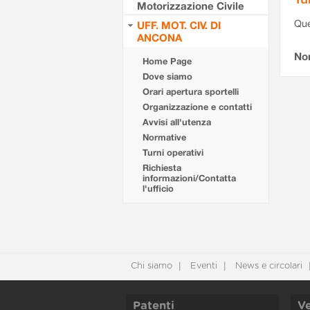
Motorizzazione Civile
Que
UFF. MOT. CIV. DI
ANCONA
Non
Home Page
Dove siamo
Orari apertura sportelli
Organizzazione e contatti
Avvisi all'utenza
Normative
Turni operativi
Richiesta
informazioni/Contatta
l'ufficio
Chi siamo
Eventi
News e circolari
Patenti
Ve