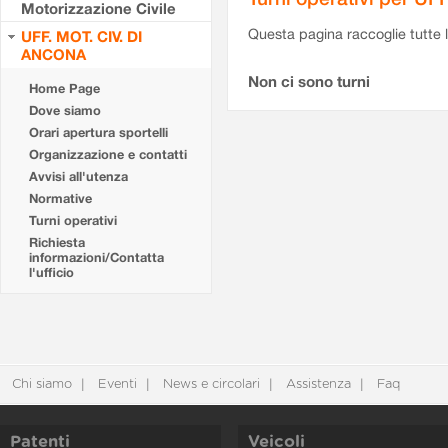
Motorizzazione Civile
Questa pagina raccoglie tutte le
UFF. MOT. CIV. DI
ANCONA
Non ci sono turni
Home Page
Dove siamo
Orari apertura sportelli
Organizzazione e contatti
Avvisi all'utenza
Normative
Turni operativi
Richiesta
informazioni/Contatta
l'ufficio
Chi siamo
Eventi
News e circolari
Assistenza
Faq
Patenti
Veicoli