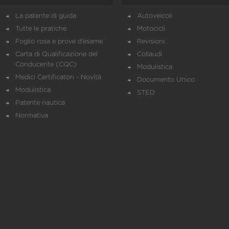
La patente di guida
Autoveicoli
Tutte le pratiche
Motocicli
Foglio rosa e prove d’esame
Revisioni
Carta di Qualificazione del
Collaudi
Conducente (CQC)
Modulistica
Medici Certificatori - Novità
Documento Unico
Modulistica
STED
Patente nautica
Normativa