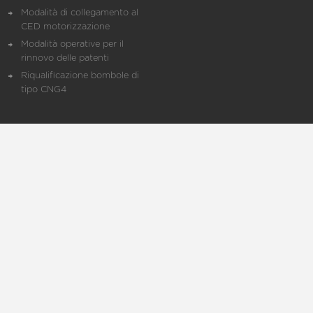
Modalità di collegamento al
CED motorizzazione
Modalità operative per il
rinnovo delle patenti
Riqualificazione bombole di
tipo CNG4