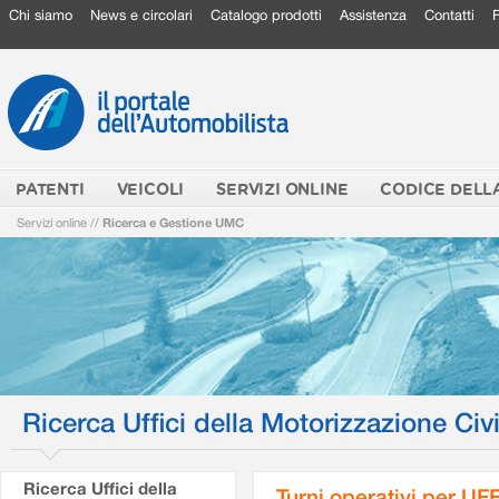
Chi siamo
News e circolari
Catalogo prodotti
Assistenza
Contatti
PATENTI
VEICOLI
SERVIZI ONLINE
CODICE DELL
Servizi online
//
Ricerca e Gestione UMC
Ricerca Uffici della Motorizzazione Civi
Ricerca Uffici della
Turni operativi per U