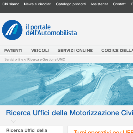
Chi siamo
News e circolari
Catalogo prodotti
Assistenza
Contatti
PATENTI
VEICOLI
SERVIZI ONLINE
CODICE DELL
Servizi online
//
Ricerca e Gestione UMC
Ricerca Uffici della Motorizzazione Civi
Ricerca Uffici della
Turni operativi per U