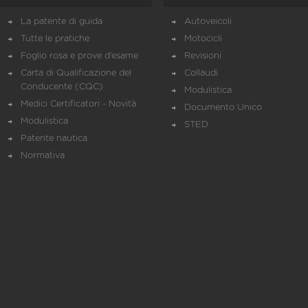
La patente di guida
Autoveicoli
Tutte le pratiche
Motocicli
Foglio rosa e prove d’esame
Revisioni
Carta di Qualificazione del
Collaudi
Conducente (CQC)
Modulistica
Medici Certificatori - Novità
Documento Unico
Modulistica
STED
Patente nautica
Normativa