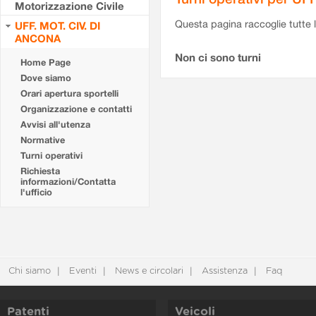
Motorizzazione Civile
Questa pagina raccoglie tutte le
UFF. MOT. CIV. DI
ANCONA
Non ci sono turni
Home Page
Dove siamo
Orari apertura sportelli
Organizzazione e contatti
Avvisi all'utenza
Normative
Turni operativi
Richiesta
informazioni/Contatta
l'ufficio
Chi siamo
Eventi
News e circolari
Assistenza
Faq
Patenti
Veicoli