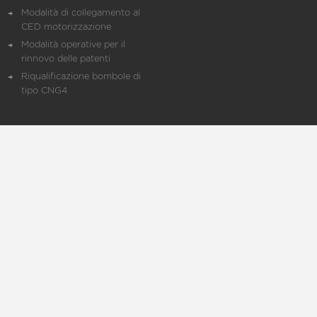
Modalità di collegamento al
CED motorizzazione
Modalità operative per il
rinnovo delle patenti
Riqualificazione bombole di
tipo CNG4