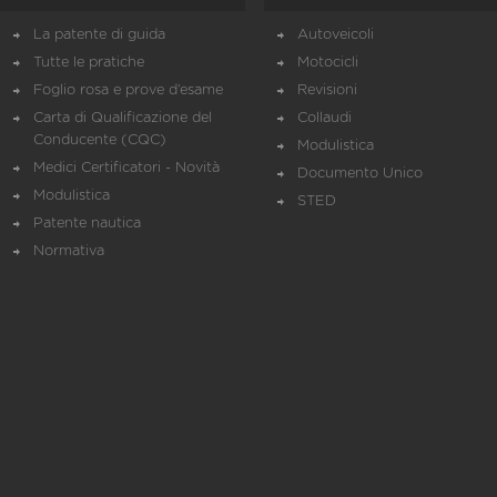
La patente di guida
Autoveicoli
Tutte le pratiche
Motocicli
Foglio rosa e prove d’esame
Revisioni
Carta di Qualificazione del
Collaudi
Conducente (CQC)
Modulistica
Medici Certificatori - Novità
Documento Unico
Modulistica
STED
Patente nautica
Normativa