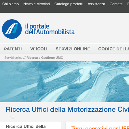
Chi siamo
News e circolari
Catalogo prodotti
Assistenza
Contatti
PATENTI
VEICOLI
SERVIZI ONLINE
CODICE DELL
Servizi online
//
Ricerca e Gestione UMC
Ricerca Uffici della Motorizzazione Civi
Ricerca Uffici della
Turni operativi per U