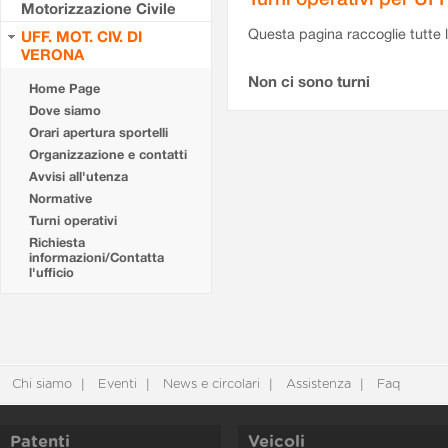
Motorizzazione Civile
Questa pagina raccoglie tutte le
UFF. MOT. CIV. DI
VERONA
Non ci sono turni
Home Page
Dove siamo
Orari apertura sportelli
Organizzazione e contatti
Avvisi all'utenza
Normative
Turni operativi
Richiesta
informazioni/Contatta
l'ufficio
Chi siamo
Eventi
News e circolari
Assistenza
Faq
Patenti
Veicoli