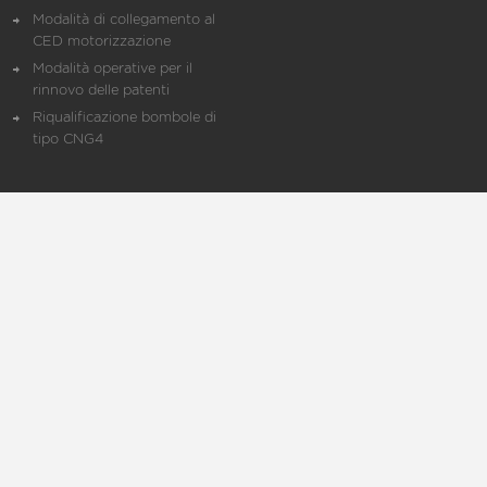
Modalità di collegamento al
CED motorizzazione
Modalità operative per il
rinnovo delle patenti
Riqualificazione bombole di
tipo CNG4