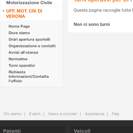
Motorizzazione Civile
Questa pagina raccoglie tutte le
UFF. MOT. CIV. DI
VERONA
Non ci sono turni
Home Page
Dove siamo
Orari apertura sportelli
Organizzazione e contatti
Avvisi all'utenza
Normative
Turni operativi
Richiesta
informazioni/Contatta
l'ufficio
Chi siamo
Eventi
News e circolari
Assistenza
Faq
Patenti
Veicoli