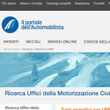
Chi siamo
News e circolari
Catalogo prodotti
Assistenza
Contatti
PATENTI
VEICOLI
SERVIZI ONLINE
CODICE DELL
Servizi online
//
Ricerca e Gestione UMC
Ricerca Uffici della Motorizzazione Civi
Ricerca Uffici della
Turni operativi per U