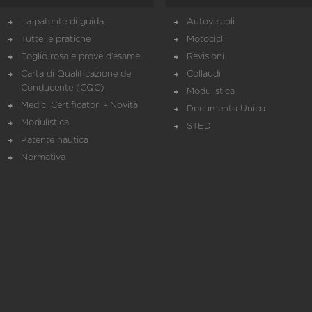
La patente di guida
Autoveicoli
Tutte le pratiche
Motocicli
Foglio rosa e prove d’esame
Revisioni
Carta di Qualificazione del
Collaudi
Conducente (CQC)
Modulistica
Medici Certificatori - Novità
Documento Unico
Modulistica
STED
Patente nautica
Normativa