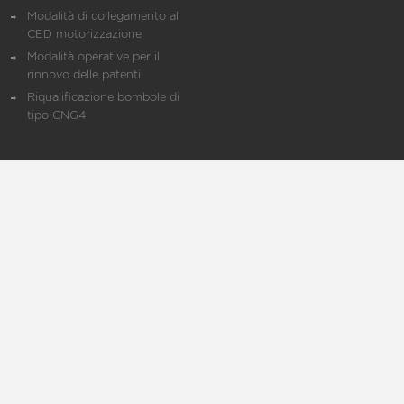
Modalità di collegamento al
CED motorizzazione
Modalità operative per il
rinnovo delle patenti
Riqualificazione bombole di
tipo CNG4