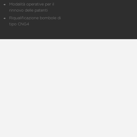
Modalità operative per il
rinnovo delle patenti
Riqualificazione bombole di
tipo CNG4