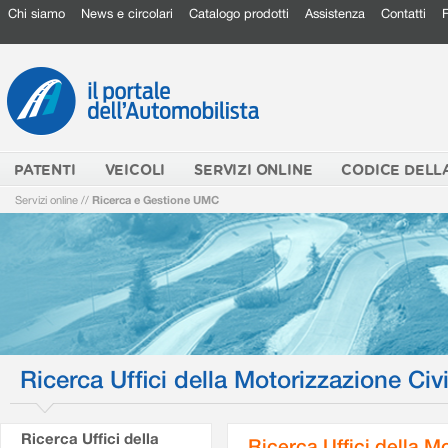
Chi siamo
News e circolari
Catalogo prodotti
Assistenza
Contatti
PATENTI
VEICOLI
SERVIZI ONLINE
CODICE DELL
Servizi online
//
Ricerca e Gestione UMC
Ricerca Uffici della Motorizzazione Civi
Ricerca Uffici della
Ricerca Uffici della M