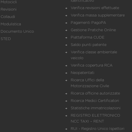
identificativo
Motocicli
Verifica revisioni effettuate
Revisioni
Verifica massa supplementare
Collaudi
Pagamenti PagoPA
Modulistica
Gestione Pratiche Online
Documento Unico
Piattaforma CUDE
STED
Saldo punti patente
Verifica classe ambientale
veicolo
Verifica copertura RCA
Neopatentati
Ricerca Uffici della
Motorizzazione Civile
Ricerca officine autorizzate
Ricerca Medici Certificatori
Statistiche immatricolazioni
REGISTRO ELETTRONICO
NCC TAXI – RENT
RUI - Registro Unico Ispettori