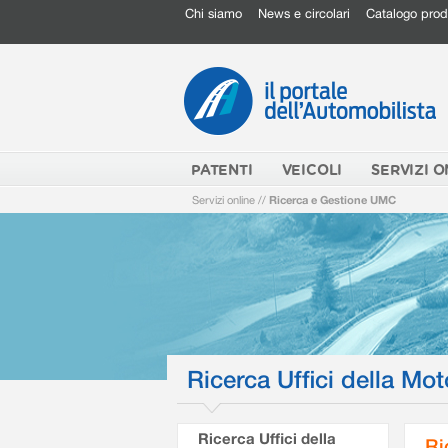
Chi siamo
News e circolari
Catalogo prod
PATENTI
VEICOLI
SERVIZI O
Servizi online
//
Ricerca e Gestione UMC
Ricerca Uffici della Mot
Ricerca Uffici della
Ri