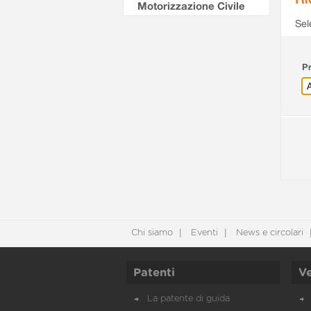
Motorizzazione Civile
Sel
Pr
Chi siamo
Eventi
News e circolari
Patenti
Ve
La patente di guida