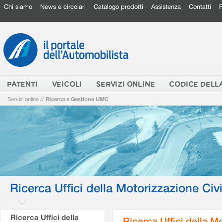
Chi siamo
News e circolari
Catalogo prodotti
Assistenza
Contatti
PATENTI
VEICOLI
SERVIZI ONLINE
CODICE DELL
Servizi online
//
Ricerca e Gestione UMC
Ricerca Uffici della Motorizzazione Civi
Ricerca Uffici della
Ricerca Uffici della M