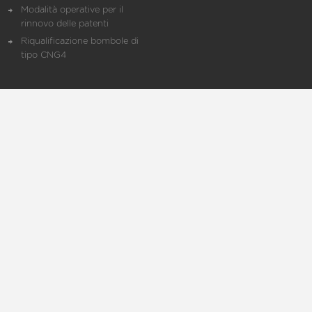
Modalità operative per il
rinnovo delle patenti
Riqualificazione bombole di
tipo CNG4