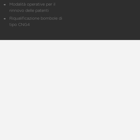
Modalità operative per il
rinnovo delle patenti
Riqualificazione bombole di
tipo CNG4