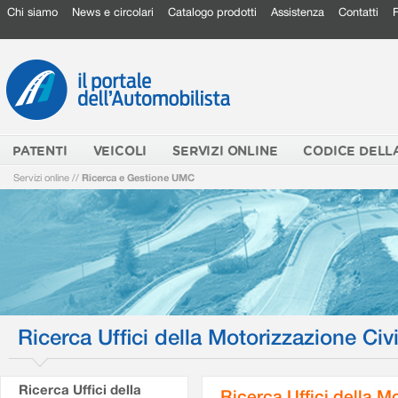
Chi siamo
News e circolari
Catalogo prodotti
Assistenza
Contatti
PATENTI
VEICOLI
SERVIZI ONLINE
CODICE DELL
Servizi online
//
Ricerca e Gestione UMC
Ricerca Uffici della Motorizzazione Civi
Ricerca Uffici della
Ricerca Uffici della M