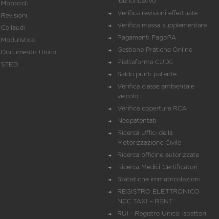
identificativo
Motocicli
Verifica revisioni effettuate
Revisioni
Verifica massa supplementare
Collaudi
Pagamenti PagoPA
Modulistica
Gestione Pratiche Online
Documento Unico
Piattaforma CUDE
STED
Saldo punti patente
Verifica classe ambientale
veicolo
Verifica copertura RCA
Neopatentati
Ricerca Uffici della
Motorizzazione Civile
Ricerca officine autorizzate
Ricerca Medici Certificatori
Statistiche immatricolazioni
REGISTRO ELETTRONICO
NCC TAXI – RENT
RUI - Registro Unico Ispettori