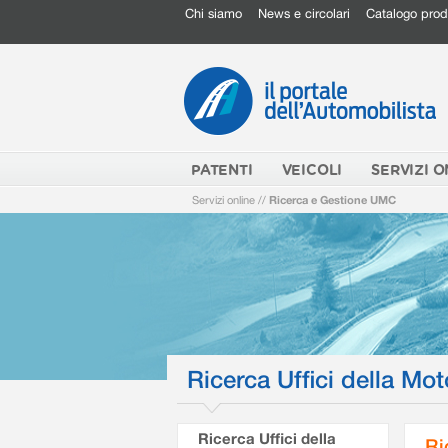
Chi siamo
News e circolari
Catalogo prod
PATENTI
VEICOLI
SERVIZI O
Servizi online
//
Ricerca e Gestione UMC
Ricerca Uffici della Mot
Ricerca Uffici della
Ri