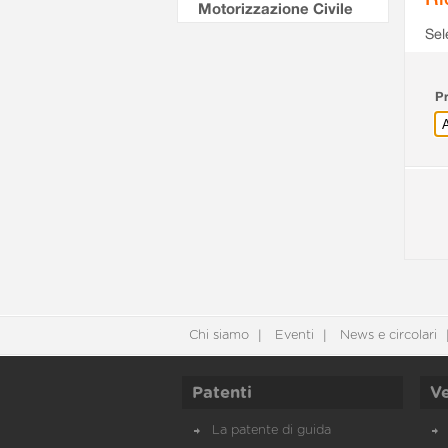
Motorizzazione Civile
Sel
Pr
Chi siamo
Eventi
News e circolari
Patenti
Ve
La patente di guida