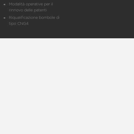
Modalità operative per il
rinnovo delle patenti
Riqualificazione bombole di
tipo CNG4