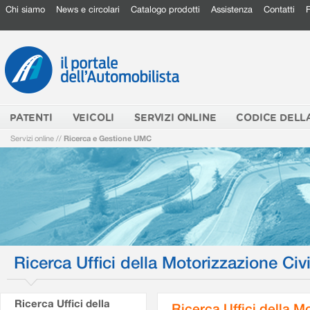
Chi siamo
News e circolari
Catalogo prodotti
Assistenza
Contatti
PATENTI
VEICOLI
SERVIZI ONLINE
CODICE DELL
Servizi online
//
Ricerca e Gestione UMC
Ricerca Uffici della Motorizzazione Civi
Ricerca Uffici della
Ricerca Uffici della M