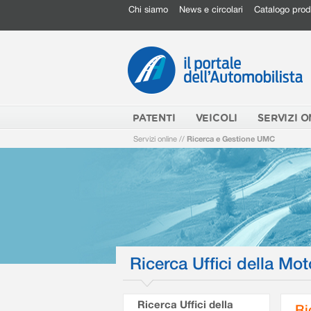
Chi siamo
News e circolari
Catalogo prod
PATENTI
VEICOLI
SERVIZI O
Servizi online
//
Ricerca e Gestione UMC
Ricerca Uffici della Mot
Ricerca Uffici della
Ri