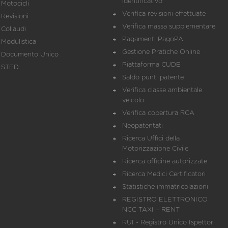
identificativo
Motocicli
Verifica revisioni effettuate
Revisioni
Verifica massa supplementare
Collaudi
Pagamenti PagoPA
Modulistica
Gestione Pratiche Online
Documento Unico
Piattaforma CUDE
STED
Saldo punti patente
Verifica classe ambientale
veicolo
Verifica copertura RCA
Neopatentati
Ricerca Uffici della
Motorizzazione Civile
Ricerca officine autorizzate
Ricerca Medici Certificatori
Statistiche immatricolazioni
REGISTRO ELETTRONICO
NCC TAXI – RENT
RUI - Registro Unico Ispettori