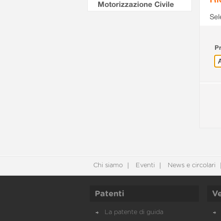
Motorizzazione Civile
Sel
Pr
Chi siamo
Eventi
News e circolari
Patenti
Ve
La patente di guida