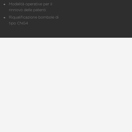
Modalità operative per il
rinnovo delle patenti
Riqualificazione bombole di
tipo CNG4