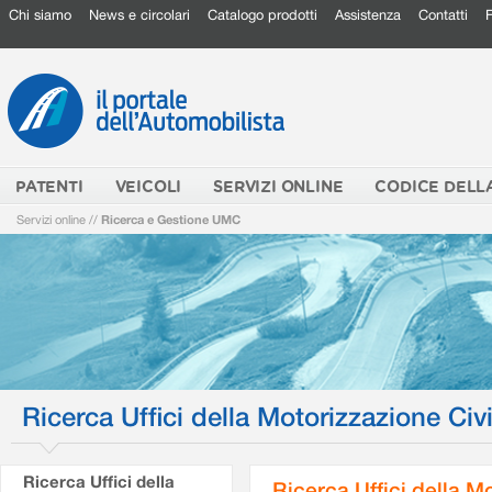
Chi siamo
News e circolari
Catalogo prodotti
Assistenza
Contatti
PATENTI
VEICOLI
SERVIZI ONLINE
CODICE DELL
Servizi online
//
Ricerca e Gestione UMC
Ricerca Uffici della Motorizzazione Civi
Ricerca Uffici della
Ricerca Uffici della M