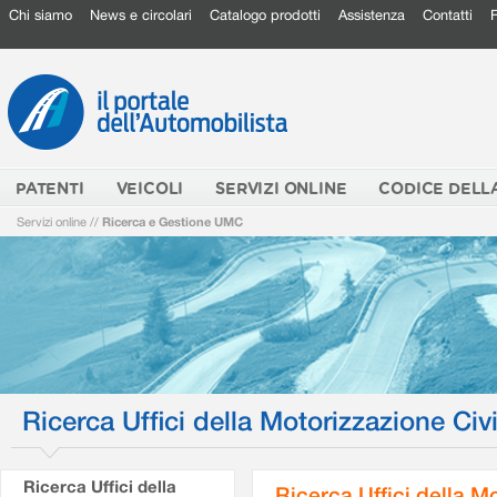
Chi siamo
News e circolari
Catalogo prodotti
Assistenza
Contatti
PATENTI
VEICOLI
SERVIZI ONLINE
CODICE DELL
Servizi online
//
Ricerca e Gestione UMC
Ricerca Uffici della Motorizzazione Civi
Ricerca Uffici della
Ricerca Uffici della M