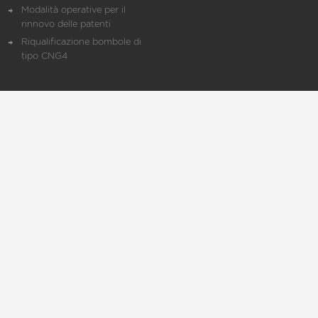
Modalità operative per il
rinnovo delle patenti
Riqualificazione bombole di
tipo CNG4