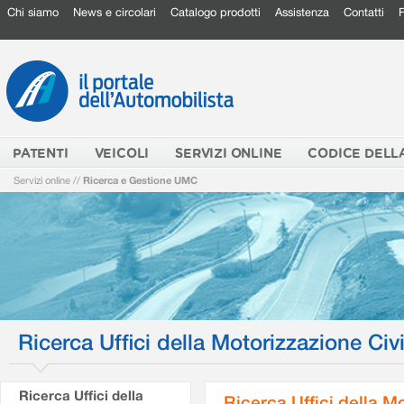
Chi siamo
News e circolari
Catalogo prodotti
Assistenza
Contatti
PATENTI
VEICOLI
SERVIZI ONLINE
CODICE DELL
Servizi online
//
Ricerca e Gestione UMC
Ricerca Uffici della Motorizzazione Civi
Ricerca Uffici della
Ricerca Uffici della M