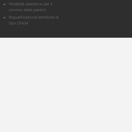
Modalità operative per il
rinnovo delle patenti
Riqualificazione bombole di
tipo CNG4