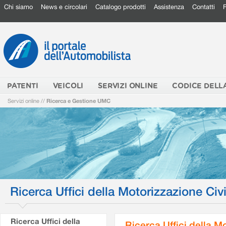
Chi siamo
News e circolari
Catalogo prodotti
Assistenza
Contatti
PATENTI
VEICOLI
SERVIZI ONLINE
CODICE DELL
Servizi online
//
Ricerca e Gestione UMC
Ricerca Uffici della Motorizzazione Civi
Ricerca Uffici della
Ricerca Uffici della M