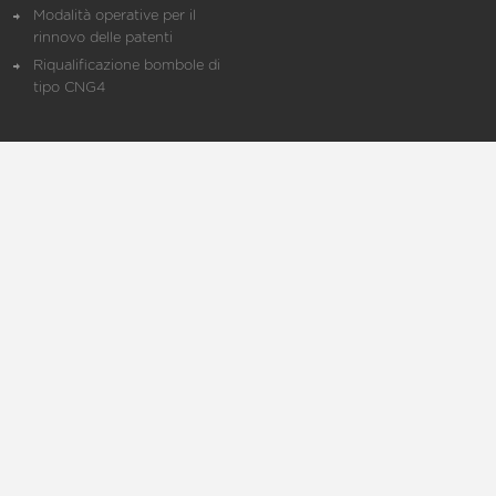
Modalità operative per il
rinnovo delle patenti
Riqualificazione bombole di
tipo CNG4