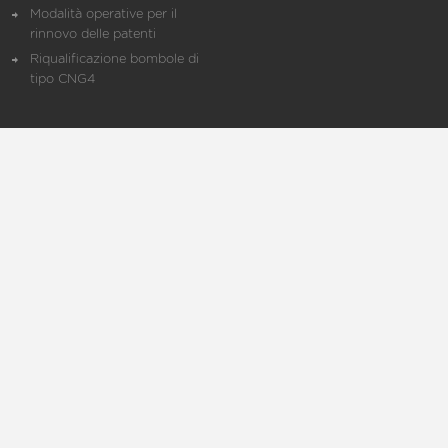
Modalità operative per il
rinnovo delle patenti
Riqualificazione bombole di
tipo CNG4