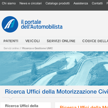
Chi siamo
News e circolari
Catalogo prodotti
Assistenza
Contatti
PATENTI
VEICOLI
SERVIZI ONLINE
CODICE DELL
Servizi online
//
Ricerca e Gestione UMC
Ricerca Uffici della Motorizzazione Civi
Ricerca Uffici della
Ricerca Uffici della M