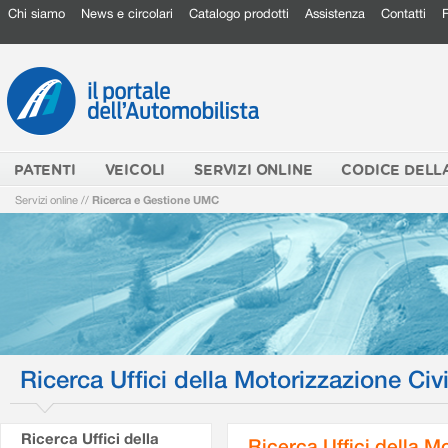
Chi siamo
News e circolari
Catalogo prodotti
Assistenza
Contatti
PATENTI
VEICOLI
SERVIZI ONLINE
CODICE DELL
Servizi online
//
Ricerca e Gestione UMC
Ricerca Uffici della Motorizzazione Civi
Ricerca Uffici della
Ricerca Uffici della M