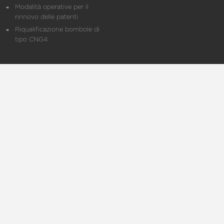
Modalità operative per il
rinnovo delle patenti
Riqualificazione bombole di
tipo CNG4