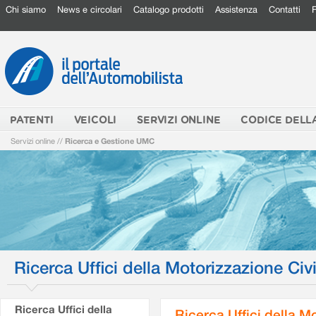
Chi siamo
News e circolari
Catalogo prodotti
Assistenza
Contatti
PATENTI
VEICOLI
SERVIZI ONLINE
CODICE DELL
Servizi online
//
Ricerca e Gestione UMC
Ricerca Uffici della Motorizzazione Civi
Ricerca Uffici della
Ricerca Uffici della M