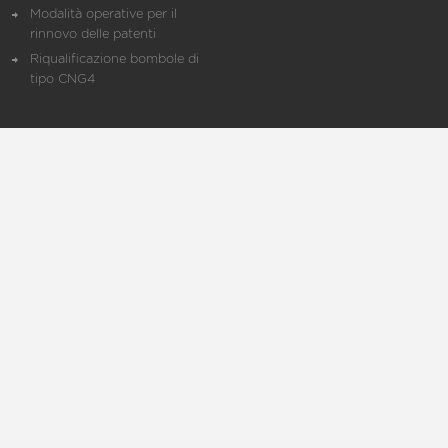
Modalità operative per il
rinnovo delle patenti
Riqualificazione bombole di
tipo CNG4