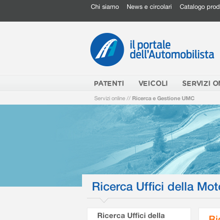
Chi siamo
News e circolari
Catalogo prod
PATENTI
VEICOLI
SERVIZI O
Servizi online
//
Ricerca e Gestione UMC
Ricerca Uffici della Mot
Ricerca Uffici della
Ri