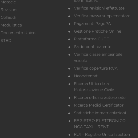
identificativo
Motocicli
Verifica revisioni effettuate
Revisioni
Verifica massa supplementare
Collaudi
Pagamenti PagoPA
Modulistica
Gestione Pratiche Online
Documento Unico
Piattaforma CUDE
STED
Saldo punti patente
Verifica classe ambientale
veicolo
Verifica copertura RCA
Neopatentati
Ricerca Uffici della
Motorizzazione Civile
Ricerca officine autorizzate
Ricerca Medici Certificatori
Statistiche immatricolazioni
REGISTRO ELETTRONICO
NCC TAXI – RENT
RUI - Registro Unico Ispettori