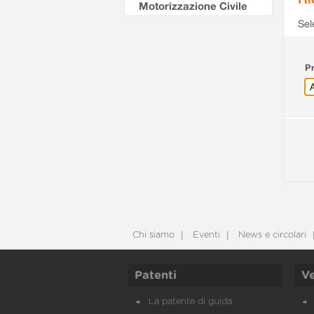
Motorizzazione Civile
Sel
Pr
Chi siamo
Eventi
News e circolari
Patenti
Ve
La patente di guida