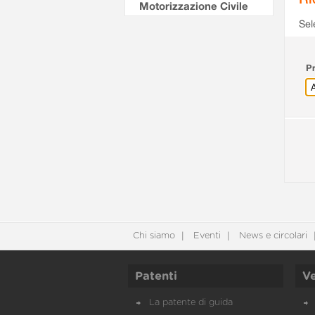
Motorizzazione Civile
Sel
Pr
Chi siamo
Eventi
News e circolari
Patenti
Ve
La patente di guida