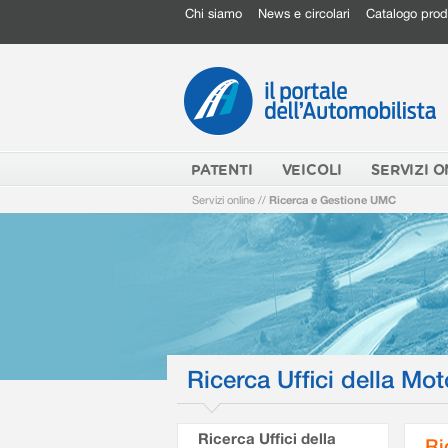
Chi siamo
News e circolari
Catalogo prod
PATENTI
VEICOLI
SERVIZI O
Servizi online
//
Ricerca e Gestione UMC
Ricerca Uffici della Mot
Ricerca Uffici della
Ri