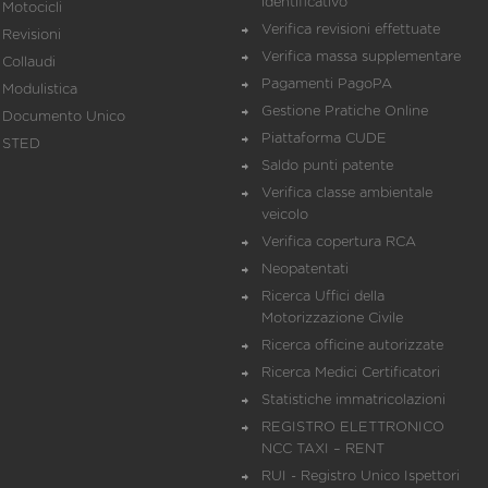
identificativo
Motocicli
Verifica revisioni effettuate
Revisioni
Verifica massa supplementare
Collaudi
Pagamenti PagoPA
Modulistica
Gestione Pratiche Online
Documento Unico
Piattaforma CUDE
STED
Saldo punti patente
Verifica classe ambientale
veicolo
Verifica copertura RCA
Neopatentati
Ricerca Uffici della
Motorizzazione Civile
Ricerca officine autorizzate
Ricerca Medici Certificatori
Statistiche immatricolazioni
REGISTRO ELETTRONICO
NCC TAXI – RENT
RUI - Registro Unico Ispettori