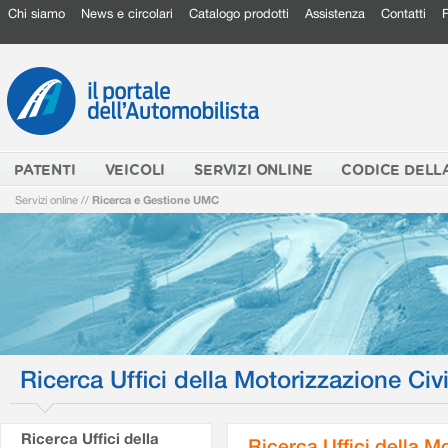
Chi siamo
News e circolari
Catalogo prodotti
Assistenza
Contatti
PATENTI
VEICOLI
SERVIZI ONLINE
CODICE DELL
Servizi online
//
Ricerca e Gestione UMC
Ricerca Uffici della Motorizzazione Civi
Ricerca Uffici della
Ricerca Uffici della M