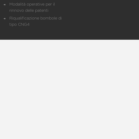
Modalità operative per il
rinnovo delle patenti
Riqualificazione bombole di
tipo CNG4