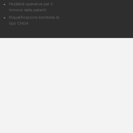
Modalità operative per il
rinnovo delle patenti
Riqualificazione bombole di
tipo CNG4