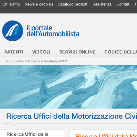
Chi siamo
News e circolari
Catalogo prodotti
Assistenza
Contatti
PATENTI
VEICOLI
SERVIZI ONLINE
CODICE DELL
Servizi online
//
Ricerca e Gestione UMC
Ricerca Uffici della Motorizzazione Civi
Ricerca Uffici della
Ricerca Uffici della M