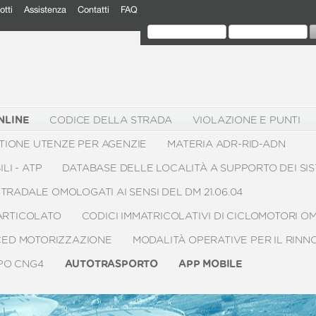
otti
Assistenza
Contatti
FAQ
NLINE
CODICE DELLA STRADA
VIOLAZIONE E PUNTI
IONE UTENZE PER AGENZIE
MATERIA ADR-RID-ADN
LI - ATP
DATABASE DELLE LOCALITÀ A SUPPORTO DEI SIS
STRADALE OMOLOGATI AI SENSI DEL DM 21.06.04
PARTICOLATO
CODICI IMMATRICOLATIVI DI CICLOMOTORI O
CED MOTORIZZAZIONE
MODALITÀ OPERATIVE PER IL RINN
IPO CNG4
AUTOTRASPORTO
APP MOBILE