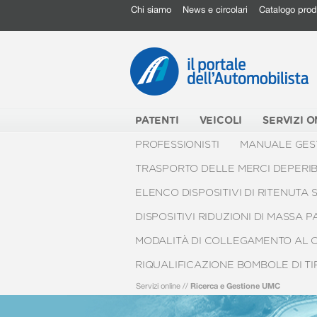
Chi siamo
News e circolari
Catalogo prod
PATENTI
VEICOLI
SERVIZI O
PROFESSIONISTI
MANUALE GEST
TRASPORTO DELLE MERCI DEPERIBI
ELENCO DISPOSITIVI DI RITENUTA 
DISPOSITIVI RIDUZIONI DI MASSA 
MODALITÀ DI COLLEGAMENTO AL 
RIQUALIFICAZIONE BOMBOLE DI T
Servizi online
//
Ricerca e Gestione UMC