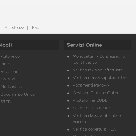
Assistenza
Faq
icoli
Servizi Online
Autoveicoli
Monopattini - Contrassegno
identificativo
Motocicli
Verifica revisioni effettuate
Revisioni
Verifica massa supplementare
Collaudi
Pagamenti PagoPA
Modulistica
Gestione Pratiche Online
Documento Unico
Piattaforma CUDE
STED
Saldo punti patente
Verifica classe ambientale
veicolo
Verifica copertura RCA