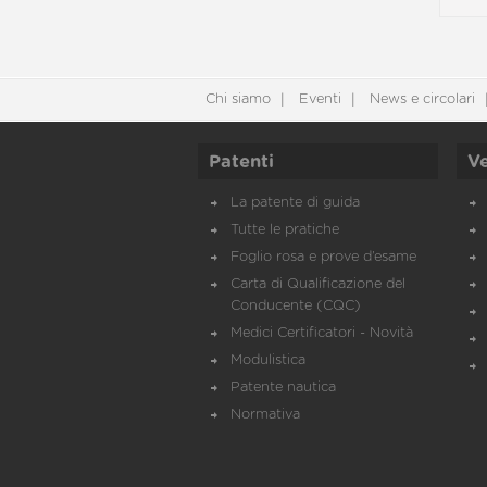
Chi siamo
Eventi
News e circolari
Patenti
Ve
La patente di guida
Tutte le pratiche
Foglio rosa e prove d’esame
Carta di Qualificazione del
Conducente (CQC)
Medici Certificatori - Novità
Modulistica
Patente nautica
Normativa