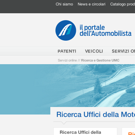
Chi siamo
News e circolari
Catalogo prod
PATENTI
VEICOLI
SERVIZI O
Servizi online
//
Ricerca e Gestione UMC
Ricerca Uffici della Mot
Ricerca Uffici della
Ri