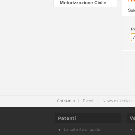
Motorizzazione Civile
Sel
Pr
Chi siamo
Eventi
News e circolari
Patenti
Ve
La patente di guida