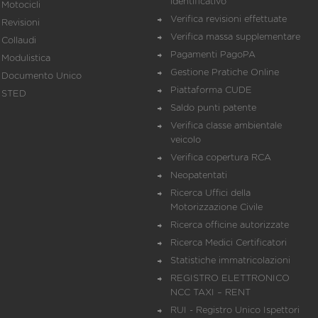
identificativo
Motocicli
Verifica revisioni effettuate
Revisioni
Verifica massa supplementare
Collaudi
Pagamenti PagoPA
Modulistica
Gestione Pratiche Online
Documento Unico
Piattaforma CUDE
STED
Saldo punti patente
Verifica classe ambientale
veicolo
Verifica copertura RCA
Neopatentati
Ricerca Uffici della
Motorizzazione Civile
Ricerca officine autorizzate
Ricerca Medici Certificatori
Statistiche immatricolazioni
REGISTRO ELETTRONICO
NCC TAXI – RENT
RUI - Registro Unico Ispettori