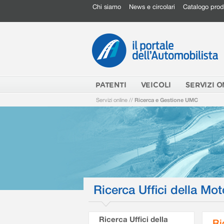
Chi siamo
News e circolari
Catalogo prod
PATENTI
VEICOLI
SERVIZI O
Servizi online
//
Ricerca e Gestione UMC
Ricerca Uffici della Mot
Ricerca Uffici della
Ri