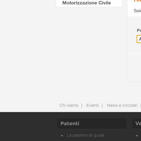
Motorizzazione Civile
Sel
Pr
Chi siamo
Eventi
News e circolari
Patenti
Ve
La patente di guida