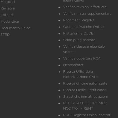
identificativo
Motocicli
Verifica revisioni effettuate
Revisioni
Verifica massa supplementare
Collaudi
Pagamenti PagoPA
Modulistica
Gestione Pratiche Online
Documento Unico
Piattaforma CUDE
STED
Saldo punti patente
Verifica classe ambientale
veicolo
Verifica copertura RCA
Neopatentati
Ricerca Uffici della
Motorizzazione Civile
Ricerca officine autorizzate
Ricerca Medici Certificatori
Statistiche immatricolazioni
REGISTRO ELETTRONICO
NCC TAXI – RENT
RUI - Registro Unico Ispettori