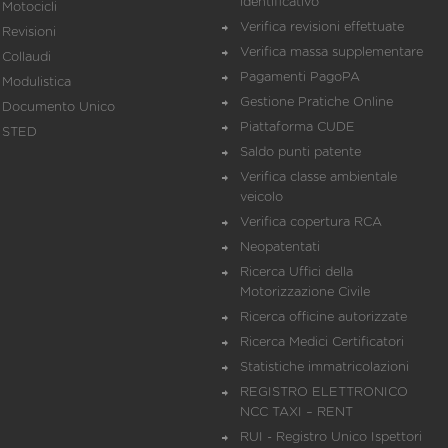
identificativo
Motocicli
Verifica revisioni effettuate
Revisioni
Verifica massa supplementare
Collaudi
Pagamenti PagoPA
Modulistica
Gestione Pratiche Online
Documento Unico
Piattaforma CUDE
STED
Saldo punti patente
Verifica classe ambientale
veicolo
Verifica copertura RCA
Neopatentati
Ricerca Uffici della
Motorizzazione Civile
Ricerca officine autorizzate
Ricerca Medici Certificatori
Statistiche immatricolazioni
REGISTRO ELETTRONICO
NCC TAXI – RENT
RUI - Registro Unico Ispettori