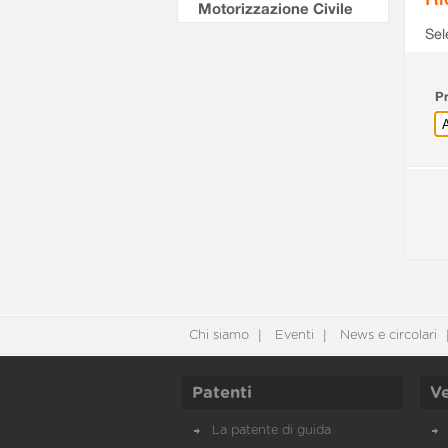
Motorizzazione Civile
Sel
Pr
Chi siamo
Eventi
News e circolari
Patenti
Ve
La patente di guida