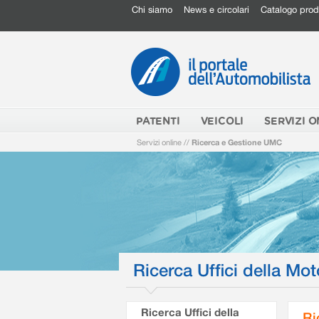
Chi siamo
News e circolari
Catalogo prod
PATENTI
VEICOLI
SERVIZI O
Servizi online
//
Ricerca e Gestione UMC
Ricerca Uffici della Mot
Ricerca Uffici della
Ri