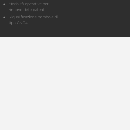
Modalità operative per il
rinnovo delle patenti
Riqualificazione bombole di
tipo CNG4