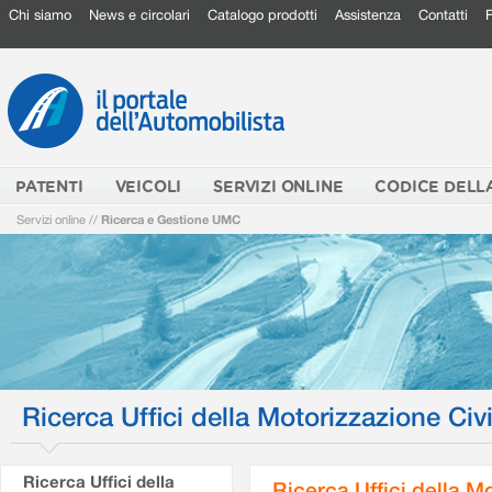
Chi siamo
News e circolari
Catalogo prodotti
Assistenza
Contatti
PATENTI
VEICOLI
SERVIZI ONLINE
CODICE DELL
Servizi online
//
Ricerca e Gestione UMC
Ricerca Uffici della Motorizzazione Civi
Ricerca Uffici della
Ricerca Uffici della M