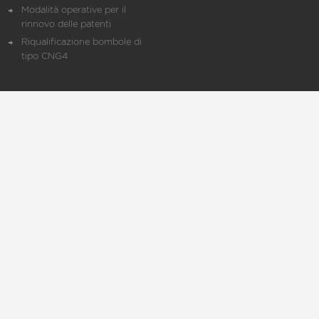
Modalità operative per il
rinnovo delle patenti
Riqualificazione bombole di
tipo CNG4