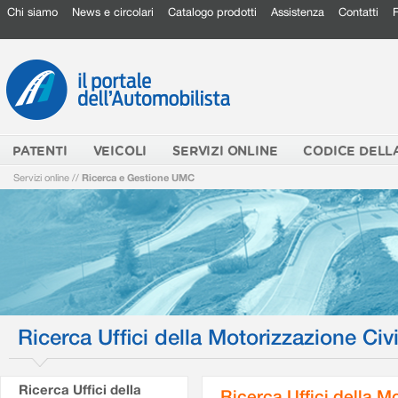
Chi siamo
News e circolari
Catalogo prodotti
Assistenza
Contatti
PATENTI
VEICOLI
SERVIZI ONLINE
CODICE DELL
Servizi online
//
Ricerca e Gestione UMC
Ricerca Uffici della Motorizzazione Civi
Ricerca Uffici della
Ricerca Uffici della M