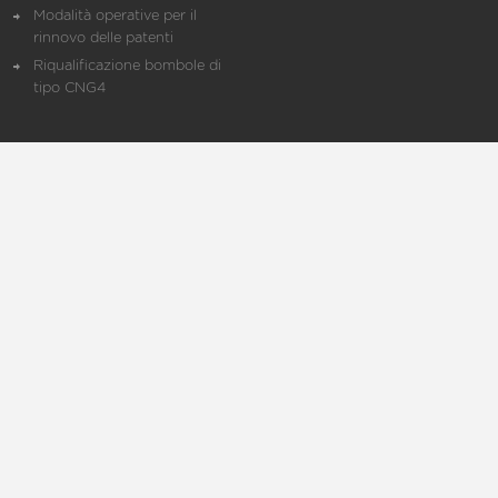
Modalità operative per il
rinnovo delle patenti
Riqualificazione bombole di
tipo CNG4