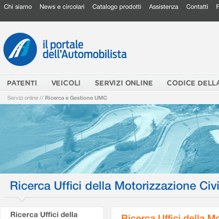
Chi siamo
News e circolari
Catalogo prodotti
Assistenza
Contatti
PATENTI
VEICOLI
SERVIZI ONLINE
CODICE DELL
Servizi online
//
Ricerca e Gestione UMC
Ricerca Uffici della Motorizzazione Civi
Ricerca Uffici della
Ricerca Uffici della M