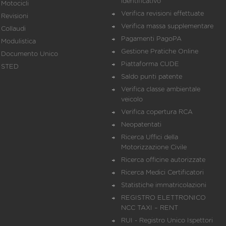
identificativo
Motocicli
Verifica revisioni effettuate
Revisioni
Verifica massa supplementare
Collaudi
Pagamenti PagoPA
Modulistica
Gestione Pratiche Online
Documento Unico
Piattaforma CUDE
STED
Saldo punti patente
Verifica classe ambientale
veicolo
Verifica copertura RCA
Neopatentati
Ricerca Uffici della
Motorizzazione Civile
Ricerca officine autorizzate
Ricerca Medici Certificatori
Statistiche immatricolazioni
REGISTRO ELETTRONICO
NCC TAXI – RENT
RUI - Registro Unico Ispettori