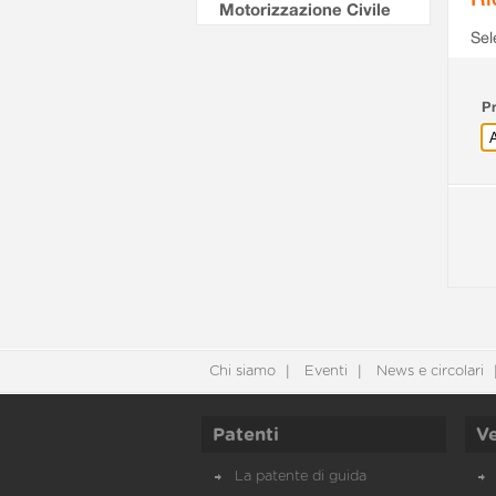
Motorizzazione Civile
Sel
Pr
Chi siamo
Eventi
News e circolari
Patenti
Ve
La patente di guida