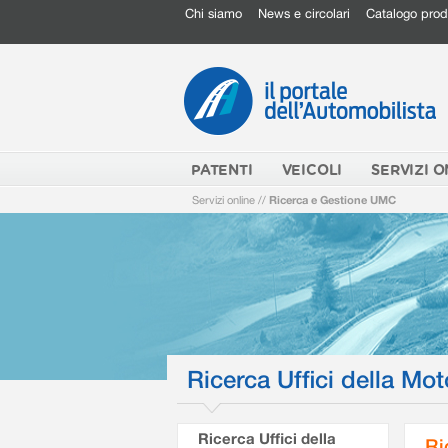
Chi siamo
News e circolari
Catalogo prod
PATENTI
VEICOLI
SERVIZI O
Servizi online
//
Ricerca e Gestione UMC
Ricerca Uffici della Mot
Ricerca Uffici della
Ri