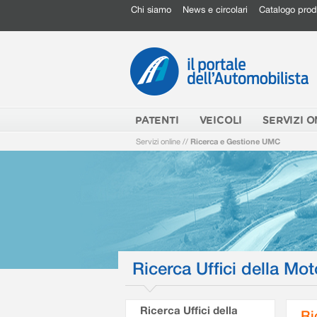
Chi siamo
News e circolari
Catalogo prod
PATENTI
VEICOLI
SERVIZI O
Servizi online
//
Ricerca e Gestione UMC
Ricerca Uffici della Mot
Ricerca Uffici della
Ri