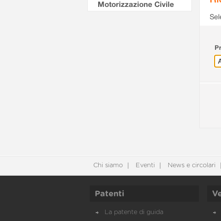
Motorizzazione Civile
Sel
Pr
Chi siamo
Eventi
News e circolari
Patenti
Ve
La patente di guida