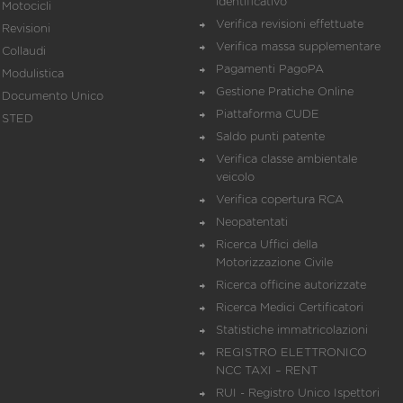
identificativo
Motocicli
Verifica revisioni effettuate
Revisioni
Verifica massa supplementare
Collaudi
Pagamenti PagoPA
Modulistica
Gestione Pratiche Online
Documento Unico
Piattaforma CUDE
STED
Saldo punti patente
Verifica classe ambientale
veicolo
Verifica copertura RCA
Neopatentati
Ricerca Uffici della
Motorizzazione Civile
Ricerca officine autorizzate
Ricerca Medici Certificatori
Statistiche immatricolazioni
REGISTRO ELETTRONICO
NCC TAXI – RENT
RUI - Registro Unico Ispettori