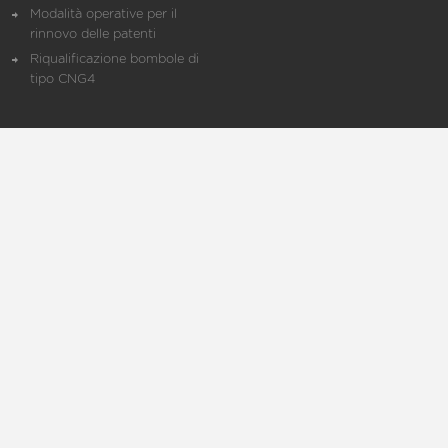
Modalità operative per il
rinnovo delle patenti
Riqualificazione bombole di
tipo CNG4