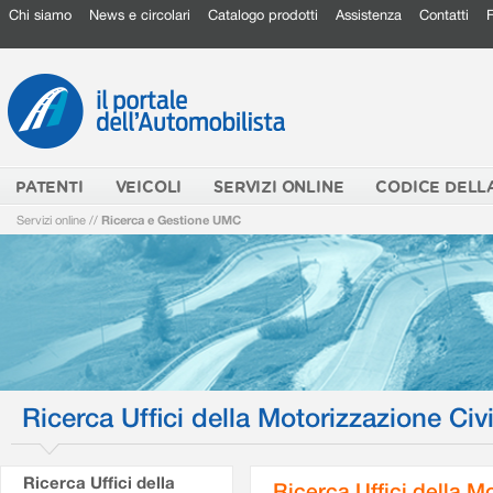
Chi siamo
News e circolari
Catalogo prodotti
Assistenza
Contatti
PATENTI
VEICOLI
SERVIZI ONLINE
CODICE DELL
Servizi online
//
Ricerca e Gestione UMC
Ricerca Uffici della Motorizzazione Civi
Ricerca Uffici della
Ricerca Uffici della M