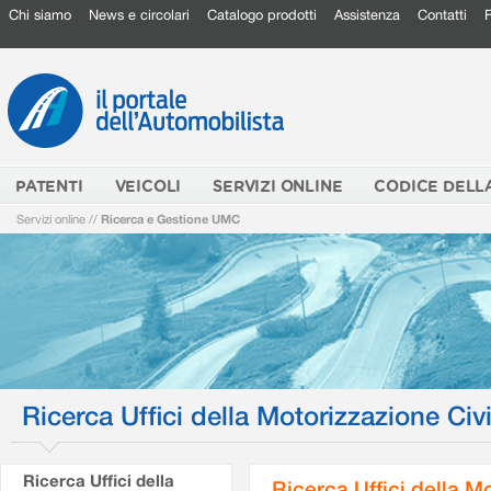
Chi siamo
News e circolari
Catalogo prodotti
Assistenza
Contatti
PATENTI
VEICOLI
SERVIZI ONLINE
CODICE DELL
Servizi online
//
Ricerca e Gestione UMC
Ricerca Uffici della Motorizzazione Civi
Ricerca Uffici della
Ricerca Uffici della M