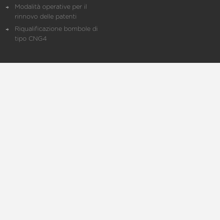
Modalità operative per il
rinnovo delle patenti
Riqualificazione bombole di
tipo CNG4